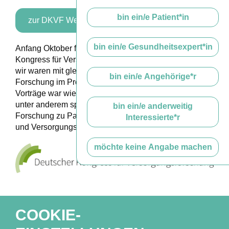
bin ein/e Patient*in
zur DKVF Website
bin ein/e Gesundheitsexpert*in
Anfang Oktober fand der diesjährige Deutsche
Kongress für Versorgungsforschung in Berlin statt und
wir waren mit gleich drei Vorträgen zu unserer Stigma-
bin ein/e Angehörige*r
Forschung im Programm vertreten. Das Spektrum der
Vorträge war wieder einmal äußerst vielfältig und bot
unter anderem spannende Einblicke in die aktuelle
bin ein/e anderweitig
Forschung zu Patient:innenorientierung, Telemedizin
Interessierte*r
und Versorgungsinnovationen.
möchte keine Angabe machen
COOKIE-