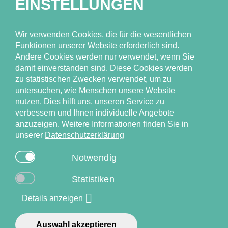
EINSTELLUNGEN
Unser Team
Forschungsthemen
Wir verwenden Cookies, die für die wesentlichen
Ressourcen
Funktionen unserer Website erforderlich sind.
Andere Cookies werden nur verwendet, wenn Sie
Publikationen
damit einverstanden sind. Diese Cookies werden
Neuigkeiten & Events
zu statistischen Zwecken verwendet, um zu
untersuchen, wie Menschen unsere Website
nutzen. Dies hilft uns, unseren Service zu
verbessern und Ihnen individuelle Angebote
anzuzeigen. Weitere Informationen finden Sie in
unserer
Datenschutzerklärung
Universitätsklinikum Hamburg-Eppendorf (UKE), Institut für
Notwendig
Versorgungsforschung in der Dermatologie und bei
Pflegeberufen (IVDP), Competenzzentrum
Statistiken
Versorgungsforschung in der Dermatologie (CVderm)
Details anzeigen
PD Dr. Rachel Sommer
r.sommer@uke.de
Auswahl akzeptieren