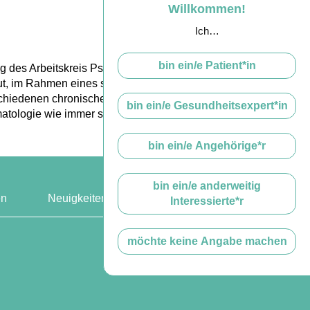
Willkommen!
Ich…
bin ein/e Patient*in
g des Arbeitskreis Psychosomatische
eut, im Rahmen eines spannenden
schiedenen chronischen Hauterkrankungen
bin ein/e Gesundheitsexpert*in
matologie wie immer sehr bereichernd.
bin ein/e Angehörige*r
bin ein/e anderweitig
en
Neuigkeiten & Events
Interessierte*r
möchte keine Angabe machen
ufen