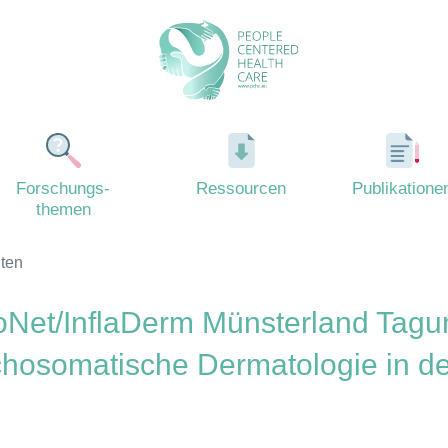
Forschungs-
Ressourcen
Publikatione
themen
ten
oNet/InflaDerm Münsterland Tagu
ychosomatische Dermatologie in 