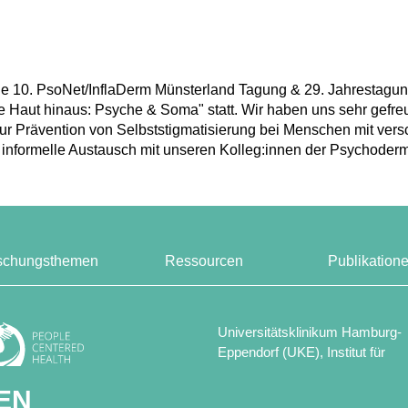
ie 10. PsoNet/InflaDerm Münsterland Tagung & 29. Jahrestagun
Haut hinaus: Psyche & Soma" statt. Wir haben uns sehr gefr
r Prävention von Selbststigmatisierung bei Menschen mit ver
r informelle Austausch mit unseren Kolleg:innen der Psychoder
schungsthemen
Ressourcen
Publikation
Universitätsklinikum Hamburg-
Eppendorf (UKE), Institut für
Versorgungsforschung in der
Dermatologie und bei Pflegeber
EN