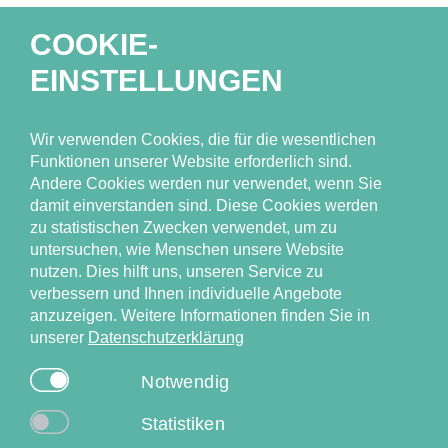
COOKIE-
EINSTELLUNGEN
Unser Team
Forschungsthemen
Wir verwenden Cookies, die für die wesentlichen
Ressourcen
Funktionen unserer Website erforderlich sind.
Andere Cookies werden nur verwendet, wenn Sie
Publikationen
damit einverstanden sind. Diese Cookies werden
Neuigkeiten & Events
zu statistischen Zwecken verwendet, um zu
untersuchen, wie Menschen unsere Website
nutzen. Dies hilft uns, unseren Service zu
verbessern und Ihnen individuelle Angebote
anzuzeigen. Weitere Informationen finden Sie in
unserer
Datenschutzerklärung
Universitätsklinikum Hamburg-Eppendorf (UKE), Institut für
Notwendig
Versorgungsforschung in der Dermatologie und bei
Pflegeberufen (IVDP), Competenzzentrum
Statistiken
Versorgungsforschung in der Dermatologie (CVderm)