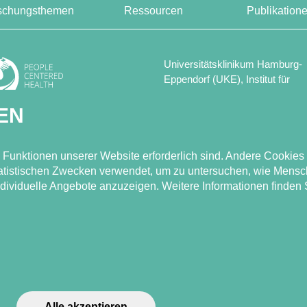
schungsthemen
Ressourcen
Publikation
Universitätsklinikum Hamburg-
Eppendorf (UKE), Institut für
Versorgungsforschung in der
Dermatologie und bei Pflegeber
EN
(IVDP), Competenzzentrum
Versorgungsforschung in der
Dermatologie (CVderm)
n Funktionen unserer Website erforderlich sind. Andere Cookie
atistischen Zwecken verwendet, um zu untersuchen, wie Mensch
PD Dr. Rachel Sommer
dividuelle Angebote anzuzeigen. Weitere Informationen finden 
r.sommer@uke.de
Copyright © 2022-2026 People Centered Healthcare.
Alle Rechte vorbehalten.
Alle akzeptieren