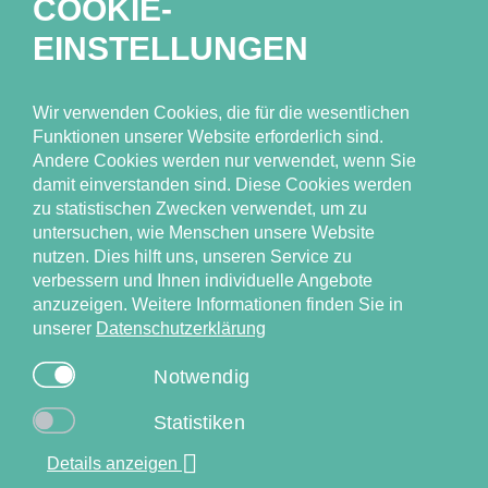
COOKIE-
EINSTELLUNGEN
Unser Team
Forschungsthemen
Wir verwenden Cookies, die für die wesentlichen
Ressourcen
Funktionen unserer Website erforderlich sind.
Andere Cookies werden nur verwendet, wenn Sie
Publikationen
damit einverstanden sind. Diese Cookies werden
Neuigkeiten & Events
zu statistischen Zwecken verwendet, um zu
untersuchen, wie Menschen unsere Website
nutzen. Dies hilft uns, unseren Service zu
verbessern und Ihnen individuelle Angebote
anzuzeigen. Weitere Informationen finden Sie in
unserer
Datenschutzerklärung
Universitätsklinikum Hamburg-Eppendorf (UKE), Institut für
Notwendig
Versorgungsforschung in der Dermatologie und bei
Pflegeberufen (IVDP), Competenzzentrum
Statistiken
Versorgungsforschung in der Dermatologie (CVderm)
Details anzeigen
PD Dr. Rachel Sommer