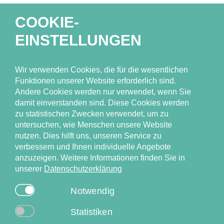
COOKIE-
EINSTELLUNGEN
Unser Team
Forschungsthemen
Wir verwenden Cookies, die für die wesentlichen
Ressourcen
Funktionen unserer Website erforderlich sind.
Andere Cookies werden nur verwendet, wenn Sie
Publikationen
damit einverstanden sind. Diese Cookies werden
Neuigkeiten & Events
zu statistischen Zwecken verwendet, um zu
untersuchen, wie Menschen unsere Website
nutzen. Dies hilft uns, unseren Service zu
verbessern und Ihnen individuelle Angebote
anzuzeigen. Weitere Informationen finden Sie in
unserer
Datenschutzerklärung
Universitätsklinikum Hamburg-Eppendorf (UKE), Institut für
Notwendig
Versorgungsforschung in der Dermatologie und bei
Pflegeberufen (IVDP), Competenzzentrum
Statistiken
Versorgungsforschung in der Dermatologie (CVderm)